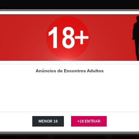
Entrar
C
de encontros
>
Mulheres
>
Leiria
>
Pombal
Mulheres Pombal
Anúncios de Encontros Adultos
- 1 of 1 listings
embros VIP
VIP
VIP
VIP
MENOR 18
+18 ENTRAR