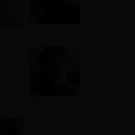
Ercília
VIP
Laura