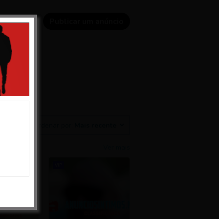
riar conta
Publicar um anúncio
Ordenar por:
Mais recente
Ver mais
VIP