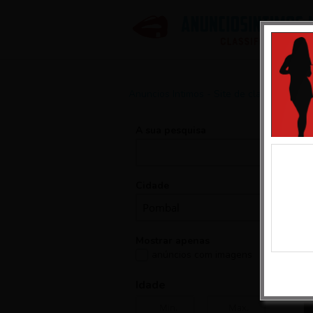
Anuncios Intimos - Site de classificados 
A sua pesquisa
1 
Cidade
M
Mostrar apenas
anúncios com imagens
Idade