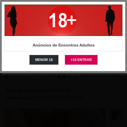
Anuncios Intimos - Site de classificados de encontros
>
Portugal
>
Setúbal
>
Homens
>
Homem procura Mulher
>
Careca gordinho procura gordinhas
Anúncios de Encontros Adultos
Careca gordinho
MENOR 18
+18 ENTRAR
procura gordinhas
Data de publicação:
2026/08/06
Localização:
Almada, Setúbal, Portugal