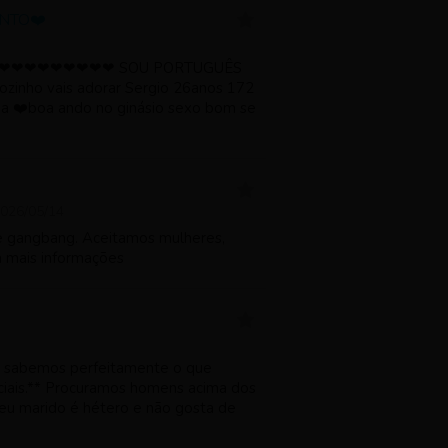
ENTO❤️
❤❤❤❤❤❤❤❤❤❤❤❤ SOU PORTUGUÊS
sozinho vais adorar Sergio 26anos 172
na ❤️boa ando no ginásio sexo bom se
026/05/14
 e gangbang. Aceitamos mulheres,
ra mais informações
to sabemos perfeitamente o que
iais.** Procuramos homens acima dos
eu marido é hétero e não gosta de