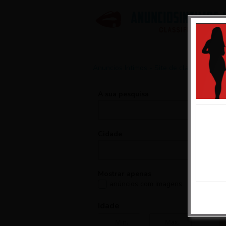
Anuncios Intimos - Site de classificados 
A sua pesquisa
1 
Cidade
M
Mostrar apenas
anúncios com imagens
Idade