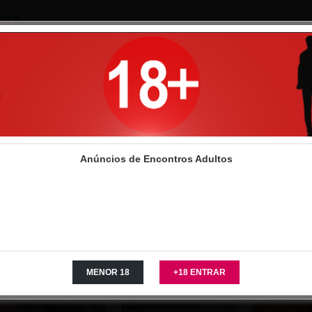
Entrar
C
de encontros
>
Casais
>
Casal procura Homem
Casal procura Hom
Anúncios de Encontros Adultos
- 12 of 330 listings
embros VIP
VIP
VIP
VIP
MENOR 18
+18 ENTRAR