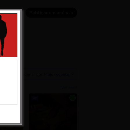
riar conta
Publicar um anúncio
em
Ordenar por:
Mais recente
Ver mais
VIP