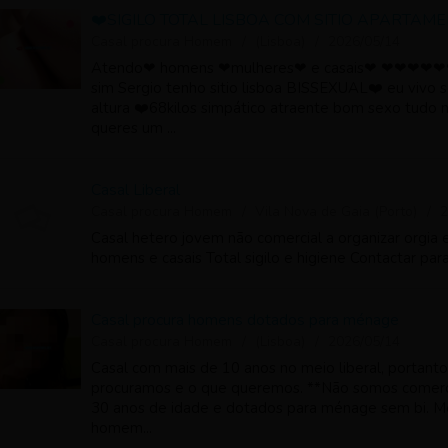
❤️SIGILO TOTAL LISBOA COM SITIO APARTAM
Casal procura Homem
(Lisboa)
2026/05/14
Atendo❤ homens ❤mulheres❤ e casais❤ ❤❤
sim Sergio tenho sitio lisboa BISSEXUAL❤️ eu vivo 
altura ❤️68kilos simpático atraente bom sexo tudo 
queres um ...
Casal Liberal
Casal procura Homem
Vila Nova de Gaia (Porto)
2
Casal hetero jovem não comercial a organizar orgia
homens e casais Total sigilo e higiene Contactar pa
Casal procura homens dotados para ménage
Casal procura Homem
(Lisboa)
2026/05/14
Casal com mais de 10 anos no meio liberal, portan
procuramos e o que queremos. **Não somos comerc
30 anos de idade e dotados para ménage sem bi. M
homem...