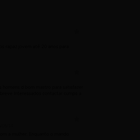
mos rapaz jovem até 20 anos para
s homens d bom mastro para satisfazer
a breve Interessados contactar cumps a
/05/14
com a mulher. Enquanto o marido