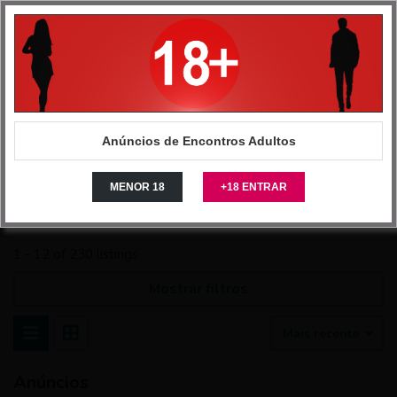
Anuncios Intimos - Site de classificados de encontros
>
Casais
>
Casal procura Casal
Anúncios de Encontros Adultos
Casal procura
Casal
MENOR 18
+18 ENTRAR
1 - 12 of 230 listings
Mostrar filtros
Mais recente
Anúncios