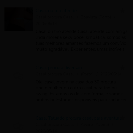
Casal ou trio atende
Casal procura Casal
Boavista (Porto)
2026/05/14
Casal ou trio atende Casal atende com amiga
linda morena sexy doce, simpática, somos as
tuas melhores amantes fazemos um convívio
muito agradável; Experientes, umas incríveis
maquinas de FODER, gosto de ser as
namoradas, amantes, caprichosas, perfeit...
Casal procura diversao
Casal procura Casal
(Porto)
2026/05/14
Ola, casal jovem na casa dos 30 procura
single mulher ou outro casal para trio ou
swing. Estamos os dois em forma, e somos
ambos bi. Estamos disponiveis para conhecer
pessoas descomplicadas como nos que
gostem de se divertir para termos uma
aventura ...
Casal Tatuado procura casal para aventuras
Casal procura Casal
Aveiro (Aveiro)
2026/05/14