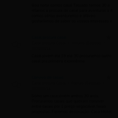
Boa noite somos casal Tatuado temos 30 a
45anos a procura de casal para aventuras a 4,
somos sérios aventureiros e afáveis
gostaríamos de saber os vossos interesses e
trocar conversas sensuais somos de Aveiro..
Cumprimentos
Casal procura casal
Casal procura Casal
Almada (Setúbal)
2026/05/14
Casal jovem ela 19 ele 30 procuramos outro
casal pra primeira experiência
Convivo de casais
Casal procura Casal
Palhais (Setúbal)
2026/05/14
Somo um casa jovem ambos 30 anos.
Procuramos casais que queiram conviver
entre casais por 1 preço negociável fasao
propostas. Fasemos deslocação. Casa Motel
Horário Manha tarde noite A combinar