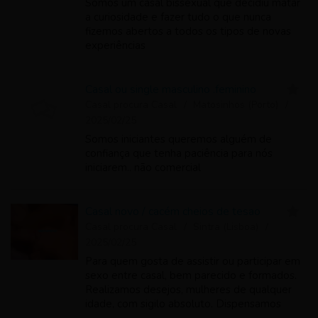
Somos um casal bissexual que decidiu matar
a curiosidade e fazer tudo o que nunca
fizemos abertos a todos os tipos de novas
experiências
Casal ou single masculino .feminino
Casal procura Casal
Matosinhos (Porto)
2025/02/25
Somos iniciantes queremos alguém de
confiança que tenha paciência para nós
iniciarem.. não comercial
Casal novo / cacém cheios de tesao
Casal procura Casal
Sintra (Lisboa)
2025/02/25
Para quem gosta de assistir ou participar em
sexo entre casal, bem parecido e formados.
Realizamos desejos, mulheres de qualquer
idade, com sigilo absoluto. Dispensamos