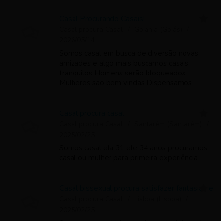
Casal Procurando Casais!
Casal procura Casal
Goiania (Goiás)
2026/05/14
Somos casal em busca de diversão novas
amizades e algo mais buscamos casais
tranquilos Homens serão bloqueados
Mulheres são bem vindas Dispensamos
curiosos E colecionadores de fotos!
Casal procura casal
Casal procura Casal
Santarém (Santarém)
2025/02/25
Somos casal ela 31 ele 34 anos procuramos
casal ou mulher para primeira experiência
Casal bissexual procura satisfazer fantasias e
Casal procura Casal
Lisboa (Lisboa)
2025/02/25