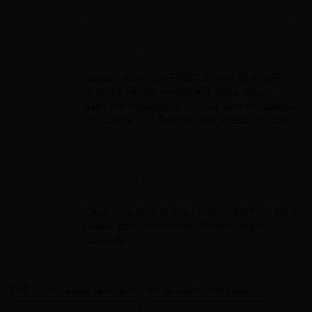
indecisas e curiosas. Somos casal novo a
procura de aventuras…assunto sério…máxim...
A amiga
Casal procura Casal
Benfica (Lisboa)
2025/02/25
Alugo gabinete e PROCURO AMIGA QUE
QUEIRA FAZER PARCERIA sócia. Alugo
gabinete massagens com ou sem marquesas
em Lisboa ???? Benfica com acesso wc com
cabine hidromassagem sauna e radio.
Tambem Alugo quarto e ou espaço para
MORAR alojamento mensal Li...
Casal procura mulher
Casal procura Casal
Viseu (Viseu)
2025/02/25
Casal simpatico procura menina/senhora para
passar bons momentos. Máximo sigilo.
Contacto
Outras pesquisas que talvez lhe possam interessar
Casal procura Casal Lisboa
Casal procura Casal Beja