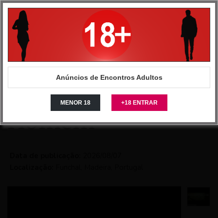
Anuncios Intimos - Site de classificados de encontros
>
Portugal
>
Madeira
>
Mulheres
>
Mulheres Casadas
>
Mulher procura Homem
Anúncios de Encontros Adultos
Mulher procura
MENOR 18
+18 ENTRAR
Homem
Data de publicação:
2026/08/07
Localização:
Funchal, Madeira, Portugal