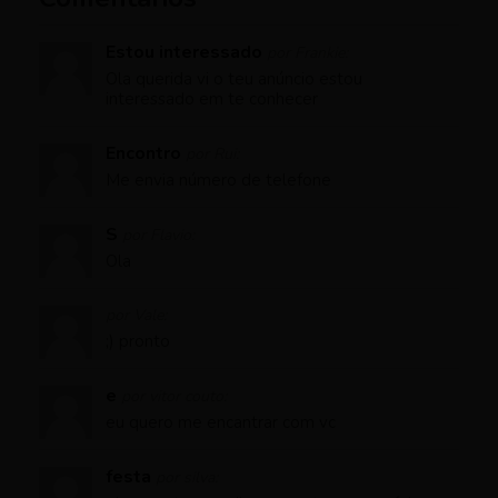
Estou interessado
por Frankie:
Ola querida vi o teu anúncio estou
interessado em te conhecer
Encontro
por Rui:
Me envia número de telefone
S
por Flavio:
Ola
por Vale:
;) pronto
e
por vitor couto:
eu quero me encantrar com vc
festa
por silva: