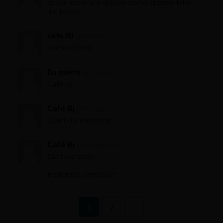
oi vou estar uns dias no porto, queres falar
um pouco
cafe BJ
por silva:
queres festa?
Eu quero
por Jorge:
Café bj
Café Bj
por Jimy:
Quero te encontrar!
Café Bj
por Emanuel:
Olá boa tarde
Podemos combinar?
1
2
>