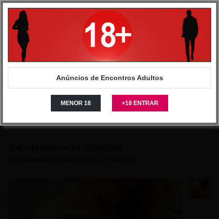
Anuncios Intimos - Site de classificados de encontros
>
Portugal
>
Lisboa
>
Mulheres
>
Alguém quer um café BJ
Anúncios de Encontros Adultos
Alguém quer um
café BJ
MENOR 18
+18 ENTRAR
Data de publicação:
2026/08/06
Localização:
Agros, Lisboa, Portugal